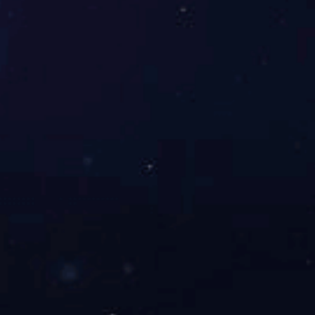
开云手机官方版在线入口-开云（中国）
开云手机官方版在线入口-开云（中国）
电话：
0533-6815388
/
0533-8971111
/
0533-6828009
传真：
0533-6819998
手机：
13031797026
/
15698063188
/
15853338882
邮箱：
zbguanjin@163.com
地址：山东淄博市周村周隆路2999号西座（周村不锈钢市场）
淄博不锈钢，专业的304不锈钢板厂、304不锈钢管厂、不锈钢管厂家