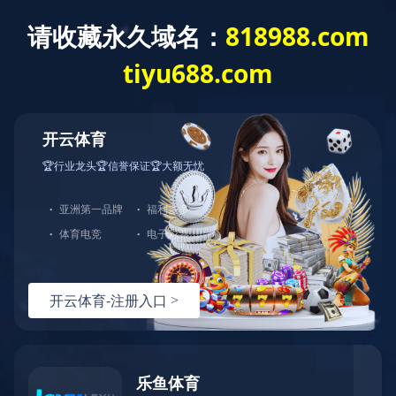
开云手机官方版在线入口


当前位置:
网站开云手机官方版在线入口
>
产品中心
>
卫生级管 304不锈钢管
>
304不锈钢卫生级管
开云手机官方版在线入口-开云（中国）
不锈钢平板 304不锈钢板
不锈钢焊管 304焊管
角钢 槽钢 扁钢 淄博不锈钢