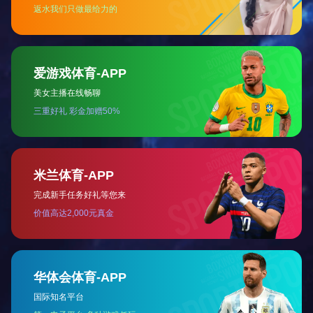
扫二维码用手机看
未找到相应参数组，请于后台属性模板中添加
上一个
卫生级管
下一个
卫生级管
关于冠金
公司简介
开云手机官方版在线入口
荣誉资质
生产设备