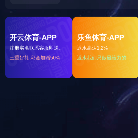
卷板
卷板
Details
卷板
卷板
Details
卷板
卷板
Details
卷板
卷板
Details
上一页
1
2
下一页
关于冠金