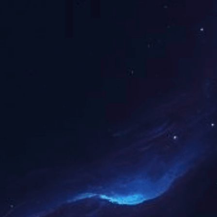
公司简介
开云手机官方版在线入口
荣誉资质
生产设备
开云手机官方版在线入口-开云（中国）
开云手机官方版在线入口
开云手机官方版在线入口
行业新闻
企业概况