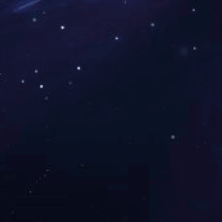
无缝管
平板
焊管
角钢 槽钢 扁钢
卫生级管
开云手机官方版在线入口-开云（中国）
开云手机官方版在线入口-开云（中国）
电话：
0533-6815388
/
0533-8971111
/
0533-6828009
传真：
0533-6819998