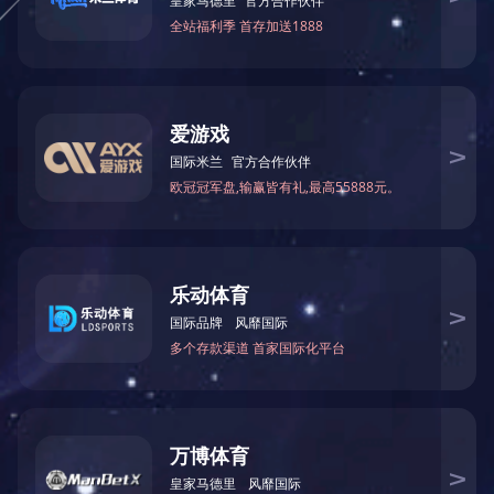
工设备，可为客户制作各种规格的不锈钢板、304不锈钢板、不锈钢
管、304不锈钢管及不锈钢焊管型材及不锈钢配件、非标准件及各种容
器具等，能够满足客户的需求。
公司成立以来，逐渐发展壮大，客户广泛分布与化工、航天、航
空、电梯、空调、医疗设备、厨房用具、制药、供水设备、食品机
械、石油、发电、建筑、锅炉等行业。
公司位于淄博市周村区周隆路2999号内西座，交通便利，公司拥
有吊车、叉车、货车、货物装运方便。
我公司本着“质量至上，诚信为本”的宗旨，以优惠的价格、优质的
服务与广大新老客户合作双赢，共同走向成功。
关键词：
不锈钢焊管
304不锈钢板
304不锈钢板厂
304不锈钢