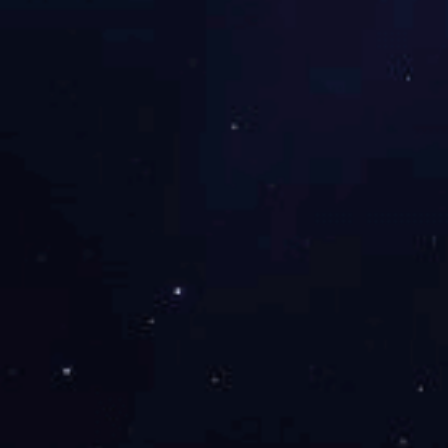
开云手机官方版在线入口-开云（中国）
开云手机官方版在线入口-开云（中国）
电话：
0533-6815388
/
0533-8971111
/
0533-6828009
传真：
0533-6819998
手机：
13031797026
/
15698063188
/
15853338882
邮箱：
zbguanjin@163.com
地址：山东淄博市周村周隆路2999号西座（周村不锈钢市场）
淄博不锈钢，专业的304不锈钢板厂、304不锈钢管厂、不锈钢管厂家