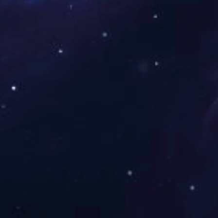
开云手机官方版在线入口
开云手机官方版在线入口
行业新闻
企业概况
无缝管
平板
焊管
角钢 槽钢 扁钢
卫生级管