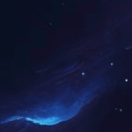
扫二维码用手机看
关于冠金
公司简介
开云手机官方版在线入口
荣誉资质
生产设备
开云手机官方版在线入口-开云（中国）