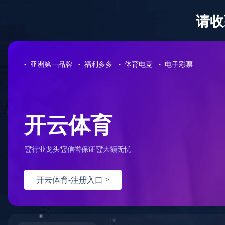
开云手机官方版在线入口


公司简介
开云手机官方版在线入口
荣誉资质
生产设备
开云手机官方版在线入口-开云（中国）
营业执照公示
当前位置:
开云手机官方版在线入口
/
营业执照公示