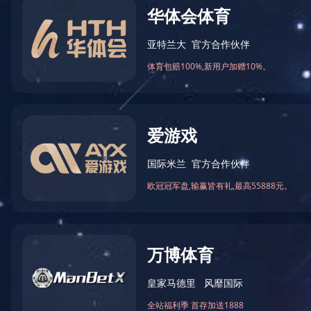
营业执照公示
分类：
关于冠金
发布时间：
2021-11-16 17:01:15
访问量：
0
概要:
概要:
详情