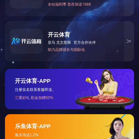
开云手机官方版在线入口
开云手机官方版在线入口
行业新闻
企业概况
无缝管
平板
焊管
角钢 槽钢 扁钢
卫生级管
开云手机官方版在线入口-开云（中国）