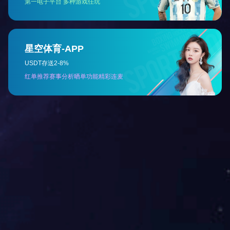
开云手机官方版在线入口-开云（中国）
开云手机官方版在线入口
开云手机官方版在线入口
行业新闻
企业概况
无缝管
平板
焊管
角钢 槽钢 扁钢
卫生级管