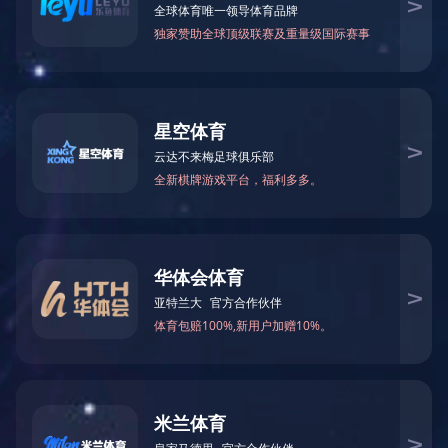
卫生级管 304不锈钢管
不锈钢方管
304不锈钢板卷板
不锈钢封头
不锈钢圆钢
不锈钢标准件
不锈钢波纹管
不锈钢带钢
不锈钢管件 法兰 阀门
不锈钢焊条 焊丝
不锈钢 零割
不锈钢盘管
不锈钢 天沟
不锈钢线材
压花板 淄博不锈钢
浏览量:
1000
不锈钢平板