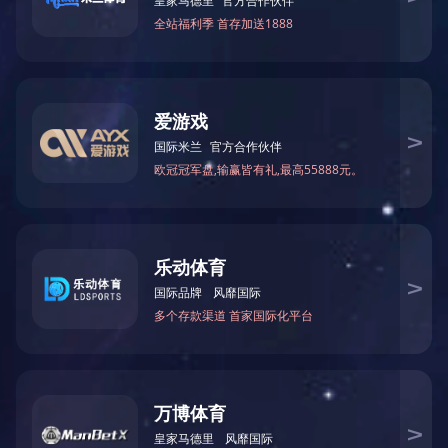
零售价
0.0
元
市场价
0.0
元
浏览量:
1000
产品编号
数量
-
+
库存:
0
在线留言

1
分享
资质文件
服务保障
产品描述
参数