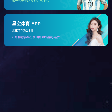
开云手机官方版在线入口-开云（中国）
开云手机官方版在线入口
开云手机官方版在线入口
行业新闻
企业概况
无缝管
平板
焊管
角钢 槽钢 扁钢
卫生级管