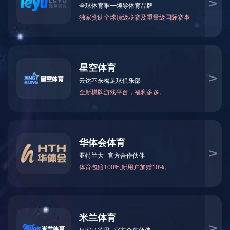
卫生级管 304不锈钢管
不锈钢方管
304不锈钢板卷板
不锈钢封头
不锈钢圆钢
不锈钢标准件
不锈钢波纹管
不锈钢带钢
不锈钢管件 法兰 阀门
不锈钢焊条 焊丝
不锈钢 零割
不锈钢盘管
不锈钢 天沟
不锈钢线材
压花板 淄博不锈钢
浏览量:
1000
304不锈钢圆钢