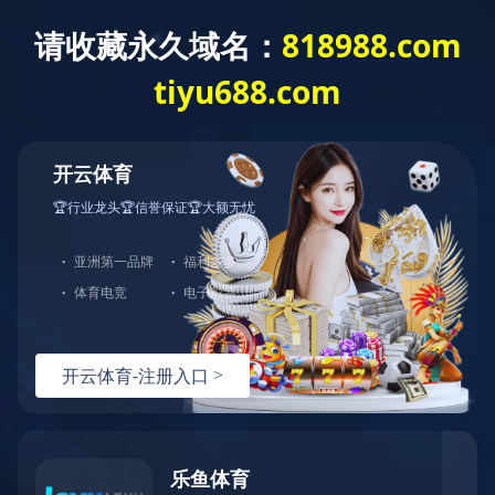
开云手机官方版在线入口


当前位置:
网站开云手机官方版在线入口
>
产品中心
>
不锈钢圆钢
>
304不锈钢圆钢
开云手机官方版在线入口-开云（中国）
不锈钢平板 304不锈钢板
不锈钢焊管 304焊管
角钢 槽钢 扁钢 淄博不锈钢