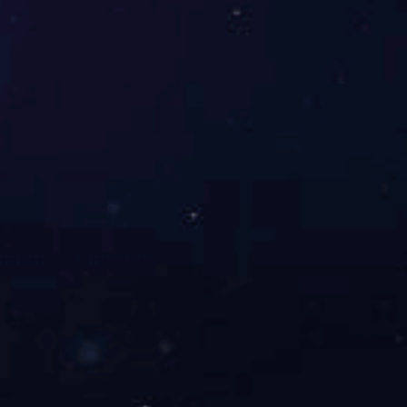
开云手机官方版在线入口-开云（中国）
开云手机官方版在线入口-开云（中国）
电话：
0533-6815388
/
0533-8971111
/
0533-6828009
传真：
0533-6819998
手机：
13031797026
/
15698063188
/
15853338882
邮箱：
zbguanjin@163.com
地址：山东淄博市周村周隆路2999号西座（周村不锈钢市场）
淄博不锈钢，专业的304不锈钢板厂、304不锈钢管厂、不锈钢管厂家