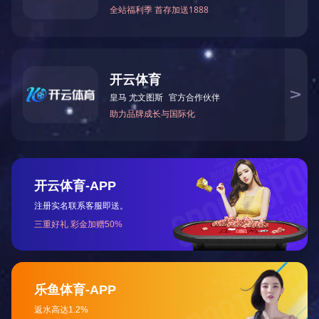
开云手机官方版在线入口-开云（中国）
成立于2003年，
经营各种不锈钢板材、管材、圆钢等的专业公司，同时经营太
钢、宝钢、张浦、酒钢联众的一级代理商。公司资金雄厚，库
存量大，规格齐全，供货及时，优质价低，受到广大用户好
评。公司新建生产车间，拥有剪板、卷板、切割、车床等各种
机械加工设备，可为客户制作各种规格的型材及不锈钢配件、
非标准件及各种容器具等，能够满足客户的需求。
公司成立以来，逐渐发展壮大，客户广泛分布与化工、航
天、航空、电梯、空调、医疗设备、厨房用具、制药、供水设
备、食品机械、石油、发电、建筑、锅炉等行业。
公司位于淄博市周村区周隆路2999号内西座，交通便利，
公司拥有吊车、叉车、货车、货物装运方便。
我公司本着“质量至上，诚信为本”的宗旨，以优惠的价
格、优质的服务与广大新老客户合作双赢，共同走向成功。