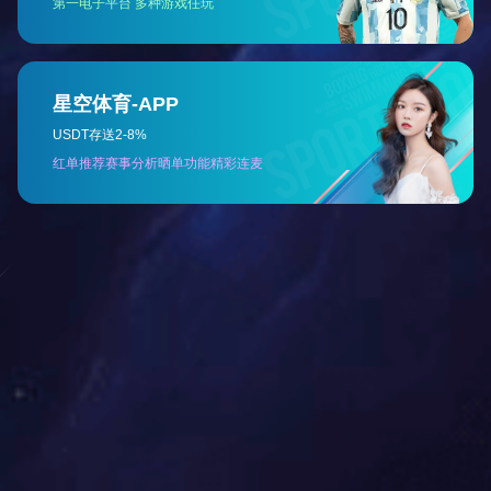
1.2mm的
淄博开云手机官方版在线入口-开云（中国）
，采用
表面洛氏硬度计，测试
HRT或HRN硬度。内径小于0mm，大
于4.8mm的
淄博开云手机官方版在线入口-开云（中国）
，采
用管材专用洛氏硬度计，测试
HR15T硬度，当
淄博开云手机
官方版在线入口-开云（中国）
内径大于
26mm时，还可以用
洛氏或表面洛氏硬度计测试管材内壁的硬度。
304钢生锈的原因是什么？
淄博开云手机官方版在线入口-
开云（中国）
厂为你讲解！
氯离子广泛存在，如盐、汗渍、海水、海风、土壤等，有
氯离子存在时，不锈钢腐蚀很快，甚至超过普通低碳钢。氯离
子与合金元素中的
Fe形成络合物，降低了Fe的正电位，然后被
氧化剂带走氧化，所以对不锈钢的使用环境是有要求的，要经
常擦拭，去除灰尘，保持清洁干燥。
316和317不锈钢是含钼不锈钢种。317不锈钢中的钼含量
略高于316不锈钢，由于316不锈钢中含钼，该钢种总的性能优
于310和304不锈钢，高温条件下，当硫酸的浓度低于15%和高
于85%时，316不锈钢具有广泛的用途，316不锈钢还具有良好