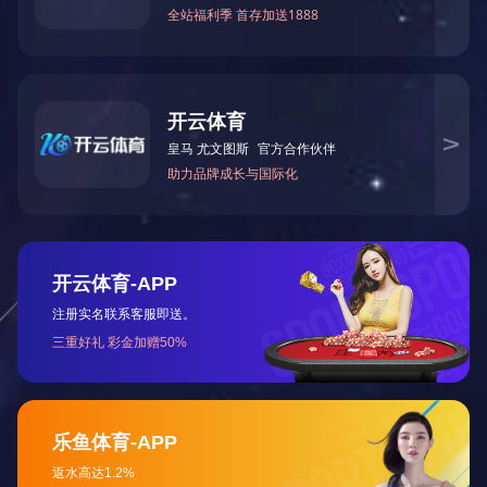
分类：
行业新闻
作者：
来源：
发布时间：
2022-12-05
访问量：
0
详情
淄博开云手机官方版在线入口-开云（中国）
的硬度一般
用布氏、洛氏和维氏硬度指数来衡量。布氏硬度是怎样？在
淄
博开云手机官方版在线入口-开云（中国）
标准中，布氏硬度
的应用
较
为广泛，常用压痕直径来表示材料的硬度，直观方
便，但是对于较硬的或较薄的钢材的钢管不适用。
洛氏硬度是怎样？
淄博开云手机官方版在线入口-开云
（中国）
的洛氏硬度试验与布氏硬度试验相同，是一种压痕
试验方法。区别在于它测量的是压痕的深度。洛氏硬度试验是
目前广泛使用的方法，其中
HRC在钢管标准中仅次于布氏硬
度HB，洛氏硬度可用于测量从软到硬的金属材料。弥补了布
氏法的差异，比布氏法简单，可以直接从硬度计的刻度盘上读