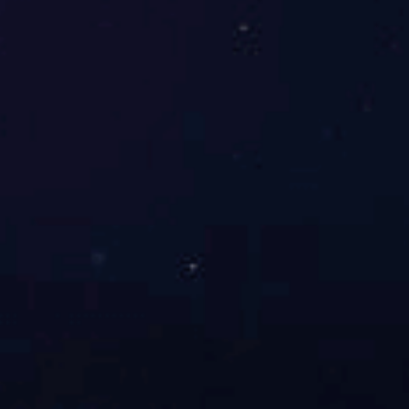
荣誉资质
生产设备
开云手机官方版在线入口-开云（中国）
开云手机官方版在线入口
开云手机官方版在线入口
行业新闻
企业概况
无缝管
平板
焊管