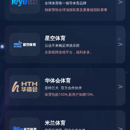
淄博开云手机官方版在线入口-
开云（中国） 生锈的原因是什
么
分类：
行业新闻
作者：
来源：
发布时间：
2022-12-05
访问量：
0
【概要描述】
淄博开云手机官方版在线入口-开云（中国） 的
硬度一般用布氏、洛氏和维氏硬度指数来衡量。布氏硬度是怎
样？在淄博开云手机官方版在线入口-开云（中国） 标准中，
布氏硬度的应用较为广泛，常用压痕直径来表示材料的硬度，
直观方便，但是对于较硬的或较薄的钢材的钢管不适用。洛氏
硬度是怎样？淄博开云手机官方版在线入口-开云（中国） 的
洛氏硬度试验与布氏硬度试验相同，是一种压痕试验方法。区
别在于它测量的是压痕的深度。洛氏硬度试验是目前广泛使用