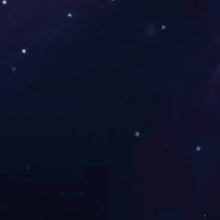
开云手机官方版在线入口
行业新闻
企业概况
无缝管
平板
焊管
角钢 槽钢 扁钢
卫生级管
开云手机官方版在线入口-开云（中国）
开云手机官方版在线入口-开云（中国）