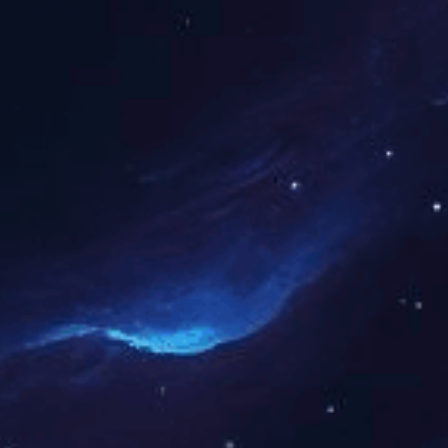
上一个
:
淄博开云手机官方版在线入口-开云（中国） 生锈的原
下一个
:
淄博开云手机官方版在线入口-开云（中国） 的生产步
上一个
:
淄博开云手机官方版在线入口-开云（中国） 生锈的原
下一个
:
淄博开云手机官方版在线入口-开云（中国） 的生产步
关于冠金
公司简介
开云手机官方版在线入口
荣誉资质
生产设备
开云手机官方版在线入口-开云（中国）
开云手机官方版在线入口