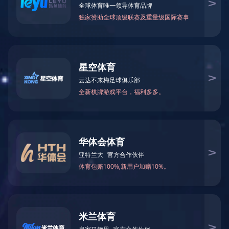
304焊管中各个元素的作用是什
么？
分类：
行业新闻
作者：
来源：
发布时间：
2023-05-11
访问量：
0
【概要描述】
304焊管中各个元素的作用是什么？
304焊管中每种元素的作用超过100种已知的化学元素，在工业
中常用的钢材料中可遇到约20种化学元素。对于人们长期与腐
蚀作斗争而形成的不锈钢特殊钢系列，常用的元素有十多种。
304焊管中各个元素的作用是什么？
304焊管中各个元素的作用是什么？