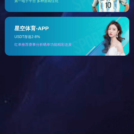
磷的作用：提高
304焊管的强度、加工性能和硬度；浓度过高，304焊
管易碎。
关键词：
304焊管
扫二维码用手机看
上一个
:
304焊管的表面处理工艺是什么？
下一个
:
304焊管焊后表面处理方法是什么
上一个
:
304焊管的表面处理工艺是什么？
下一个
:
304焊管焊后表面处理方法是什么
关于冠金
公司简介