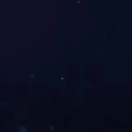
焊管
角钢 槽钢 扁钢
卫生级管
开云手机官方版在线入口-开云（中国）
开云手机官方版在线入口-开云（中国）
电话：
0533-6815388
/
0533-8971111
/
0533-6828009
传真：
0533-6819998
手机：
13031797026
/
15698063188
/
15853338882
邮箱：
zbguanjin@163.com