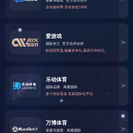


304焊管中各个元素的作用是什
么？
【概要描述】
304焊管中各个元素的作用是什么？
304焊管中每种元素的作用超过100种已知的化学元素，在工业
中常用的钢材料中可遇到约20种化学元素。对于人们长期与腐
蚀作斗争而形成的不锈钢特殊钢系列，常用的元素有十多种。
分类：
行业新闻
作者：
来源：
发布时间：
2023-05-11
访问量：
0
详情