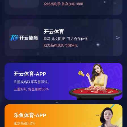
304焊管中各个元素的作用是什么？
304焊管中每种元素的作用超过100种已知的化学元素，在工业中常用
的钢材料中可遇到约20种化学元素。对于人们长期与腐蚀作斗争而形
成的不锈钢特殊钢系列，常用的元素有十多种。除了构成钢的基本元
素铁之外，对不锈钢性能和结构影响的元素还有：碳、铬、镍、锰、
硅、钼、钛、铌、钛、锰、氮、铜、钴等，这些元素都是化学元素周
期表中过渡族的元素。事实上，工业中使用的不锈钢同时含有几个甚
至十几种元素。当几种元素在不锈钢共存时，它们的影响比它们单独
存在时复杂得多，因为在这种情况下，不仅要考虑每种元素本身的作
用，还要注意它们的相互影响。因此，不锈钢的结构是由各种元素的
总影响决定的。
1） 各种元素对304焊管性能和结构的影响和作用。铬在不锈钢中的决
定性作用：决定不锈钢性质的元素只有一种，即铬，每种不锈钢都含
有一定量的铬。到目前为止，没有不含铬的不锈钢。铬成为决定不锈
钢性能的主要元素的根本原因是，在钢中添加铬作为合金元素促进了
内部矛盾运动，从而有利于耐蚀性。这一变化可以从以下几个方面进
行解释：
铬提高铁基固溶体的电极电位铬吸收铁电子并使铁钝化的现象是，由